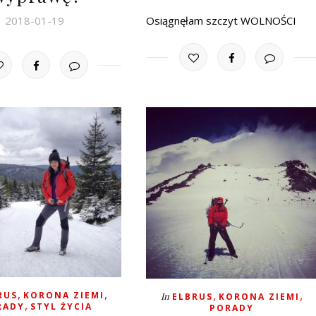
Osiągnęłam szczyt WOLNOŚCI
2018-01-19
,
,
,
,
RUS
KORONA ZIEMI
In
ELBRUS
KORONA ZIEMI
,
RADY
STYL ŻYCIA
PORADY