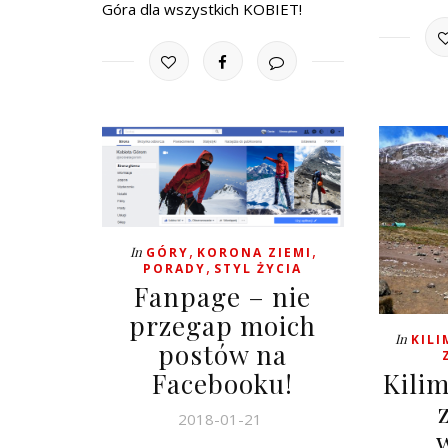
Góra dla wszystkich KOBIET!
,
,
In
GÓRY
KORONA ZIEMI
,
PORADY
STYL ŻYCIA
Fanpage – nie
przegap moich
In
KIL
postów na
Kili
Facebooku!
2018-01-21