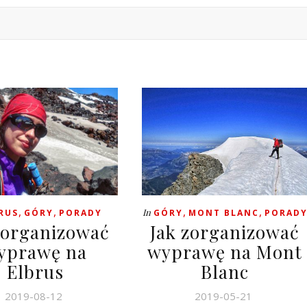
,
,
,
,
In
RUS
GÓRY
PORADY
GÓRY
MONT BLANC
PORAD
zorganizować
Jak zorganizować
yprawę na
wyprawę na Mont
Elbrus
Blanc
2019-08-12
2019-05-21