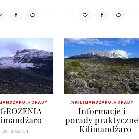
,
,
In
IMANDŻARO
PORADY
KILIMANDŻARO
PORADY
AGROŻENIA
Informacje i
limandżaro
porady praktyczne
– Kilimandżaro
2018-02-04