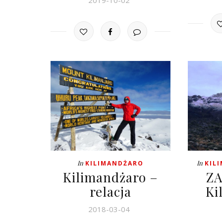
2019-10-02
In
In
KILIMANDŻARO
KIL
Kilimandżaro –
Z
relacja
Ki
2018-03-04