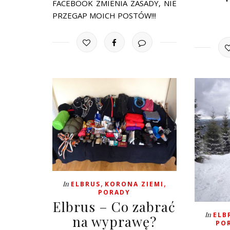
FACEBOOK ZMIENIA ZASADY, NIE
PRZEGAP MOICH POSTÓW!!!
,
,
In
ELBRUS
KORONA ZIEMI
PORADY
Elbrus – Co zabrać
In
ELB
na wyprawę?
PO