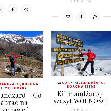
2018-01-30
,
,
In
GÓRY
KILIMANDŻARO
,
IMANDŻARO
KORONA
KORONA ZIEMI
,
ZIEMI
PORADY
Kilimandżaro –
mandżaro – Co
szczyt WOLNOŚCI
zabrać na
wyprawę?
2018-01-11