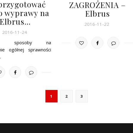
 przygotować
ZAGROŻENIA –
do wyprawy na
Elbrus
Elbrus…
2016-11-22
2016-11-24
we’ sposoby na
nie ogólnej sprawności
…
1
2
3