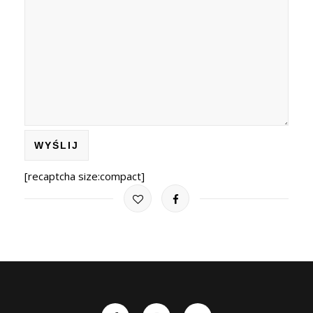
[recaptcha size:compact]