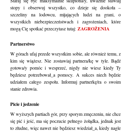
Staraj się być maksymalnie skupiona/y, uważnie stawiaj
stopy i obserwuj wszystko, co dzieje się dookoła –
szczeliny na lodowcu, mijających ludzi na grani, o
wszystkich niebezpieczeństwach i zagrożeniach, które
ZAGROŻENIA
mogą Cię spotkać przeczytasz tutaj:
Partnerstwo
W górach ufaj przede wszystkim sobie, ale również temu, z
kim się wiążesz. Nie zostawiaj partnera/kę w tyle. Bądź
gotowa/y pomóc i wesprzeć, nigdy nie wiesz kiedy Ty
będziesz potrzebował_a pomocy. A sukces niech będzie
udziałem całego zespołu. Informuj partnerkę/ra o swoim
stanie zdrowia.
Picie i jedzenie
W wyższych partiach gór, przy sporym zmęczeniu, nie chce
się pić i jeść, ma się poczucie pełnego żołądka, jednak jest
to złudne, więc nawet nie będziesz wiedział_a, kiedy nagle