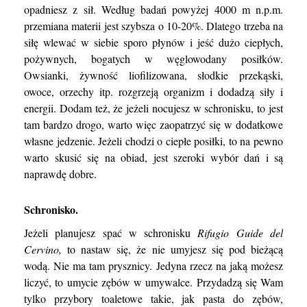
opadniesz z sił. Według badań powyżej 4000 m n.p.m.
przemiana materii jest szybsza o 10-20%. Dlatego trzeba na
siłę wlewać w siebie sporo płynów i jeść dużo ciepłych,
pożywnych, bogatych w węglowodany posiłków.
Owsianki, żywność liofilizowana, słodkie przekąski,
owoce, orzechy itp. rozgrzeją organizm i dodadzą siły i
energii. Dodam też, że jeżeli nocujesz w schronisku, to jest
tam bardzo drogo, warto więc zaopatrzyć się w dodatkowe
własne jedzenie. Jeżeli chodzi o ciepłe posiłki, to na pewno
warto skusić się na obiad, jest szeroki wybór dań i są
naprawdę dobre.
Schronisko.
Jeżeli planujesz spać w schronisku
Rifugio Guide del
Cervino,
to nastaw się, że nie umyjesz się pod bieżącą
wodą. Nie ma tam prysznicy. Jedyna rzecz na jaką możesz
liczyć, to umycie zębów w umywalce. Przydadzą się Wam
tylko przybory toaletowe takie, jak pasta do zębów,