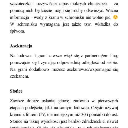
szczoteczka i oczywiście zapas mokrych chusteczek – za
pomocą nich będziecie mogli się trochę odświeżyć. Ważna
informacja – wody z kranu w schronisku nie wolno pić.
W schronisku wymagana jest także tzw. wkładka do
śpiwora.
Asekuracja
Na lodowcu i grani zawsze wiąż się z partnerką/em liną,
poruszajcie się trzymając odpowiednią odległość od siebie.
Na grani dodatkowo możesz asekurować/wspomagać się
czekanem.
Słońce
Zawsze dobrze osłaniaj głowę, zarówno w pierwszych
etapach podejścia, jak i na samym lodowcu. Często używaj
kremu z filtrem UV, nie mniejszym niż 30 i pomadki do ust.
Słońce na takiej wysokości jest bardzo zdradzieckie, nawet
jeżeli wydaje Ci się, że nie opala, to i tak maksymalnie