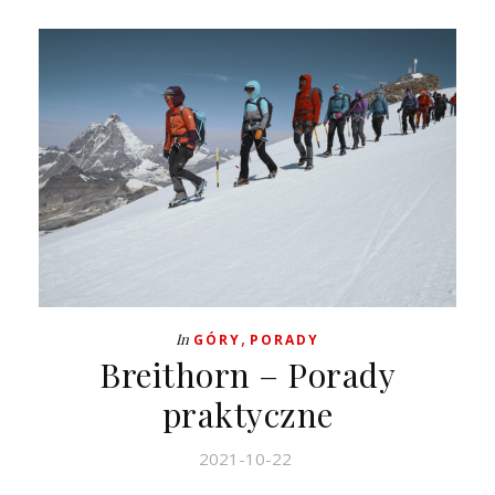
,
In
GÓRY
PORADY
Breithorn – Porady
praktyczne
2021-10-22