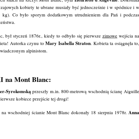
zajowych kobiety te ubrane musiały być jednocześnie i w spódnice i 
 10 kg). Co było sporym dodatkowym utrudnieniem dla Pań i podcza
zeństwa.
był styczeń 1876r., kiedy to odbyło się pierwsze
zimowe
wejścia n
Mary Isabella Straton
ieta! Autorka czynu to
. Kobieta ta osiągnęła to
świadczonym alpinistom.
 na Mont Blanc:
er-Syrokomską
przeszły m.in. 800-metrową wschodnią ścianę Aiguill
rwsze kobiece przejście tej drogi!
Ann
na wschodniej ścianie Mont Blanc dokonały 18 sierpnia 1978r.