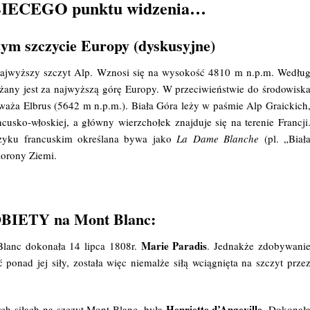
BIECEGO punktu widzenia…
zym szczycie Europy (dyskusyjne)
najwyższy szczyt Alp. Wznosi się na wysokość 4810 m n.p.m. Wedłu
any jest za najwyższą górę Europy. W przeciwieństwie do środowisk
aża Elbrus (5642 m n.p.m.). Biała Góra leży w paśmie Alp Graickich
cusko-włoskiej, a główny wierzchołek znajduje się na terenie Francji
zyku francuskim określana bywa jako
La Dame Blanche
(pl. „Biał
Korony Ziemi.
OBIETY na Mont Blanc:
Marie Paradis
Blanc dokonała 14 lipca 1808r.
. Jednakże zdobywani
ć ponad jej siły, została więc niemalże siłą wciągnięta na szczyt prze
Henriette d’Angeville
ych siłach na szczyt Mont Blanc, była
. Dokonał