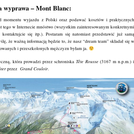
a wyprawa – Mont Blanc:
d momentu wyjazdu z Polski oraz podawać kosztów i praktycznyc
est tego w Internecie mnóstwo (wszystkim zainteresowanym konkretnym
 kontaktujcie się itp.). Postaram się natomiast przedstawić już sam
, że ważną informacją będzie to, że nasz “dream team” składał się 
otowanych i przeszkolonych mężczyzn byłam ja.
czną, która prowadzi przez schroniska
Tête Rousse
(3167 m n.p.m.) 
ter
przez
Grand Couloir
.