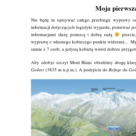
Moja pierwsz
Nie będę tu opisywać całego przebiegu wyprawy o
informacji dotyczących logistyki wyjazdu, ponieważ j
informacjami służę pomocą i dobrą radą
piszcie,
wyprawę z własnego kobiecego punktu widzenia… Myślę
sumie z 7 osób, a jedyną kobietą wśród dobrze przyg
Aby zdobyć szczyt Mont Blanc obraliśmy drogę klasy
Goûter
(3835 m n.p.m.). A podejście do
Refuge du Goû