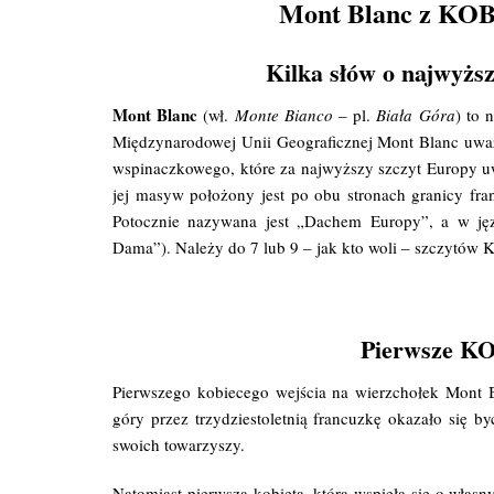
Mont Blanc z KO
Kilka słów o najwyżs
Mont Blanc
(wł.
Monte Bianco
– pl.
Biała Góra
) to 
Międzynarodowej Unii Geograficznej Mont Blanc uważ
wspinaczkowego, które za najwyższy szczyt Europy uw
jej masyw położony jest po obu stronach granicy fran
Potocznie nazywana jest „Dachem Europy”, a w ję
Dama”). Należy do 7 lub 9 – jak kto woli – szczytów 
Pierwsze K
Pierwszego kobiecego wejścia na wierzchołek Mont 
góry przez trzydziestoletnią francuzkę okazało się by
swoich towarzyszy.
Natomiast pierwszą kobietą, która wspięła się o własn