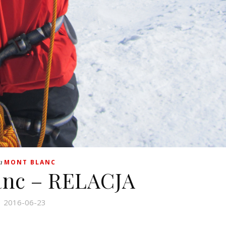
n
MONT BLANC
anc – RELACJA
2016-06-23