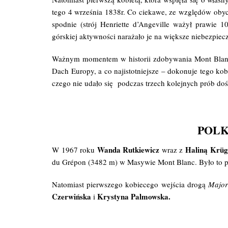
tego 4 września 1838r. Co ciekawe, ze względów obyc
spodnie (strój Henriette d’Angeville ważył prawie
górskiej aktywności narażało je na większe niebezpiec
Ważnym momentem w historii zdobywania Mont Blanc, 
Dach Europy, a co najistotniejsze – dokonuje tego kob
czego nie udało się podczas trzech kolejnych prób do
POLKI
Wanda Rutkiewicz
Haliną Krüg
W 1967 roku
wraz z
du Grépon (3482 m) w Masywie Mont Blanc. Było to pie
Natomiast pierwszego kobiecego wejścia drogą
Major
Czerwińska
Krystyna Palmowska.
i