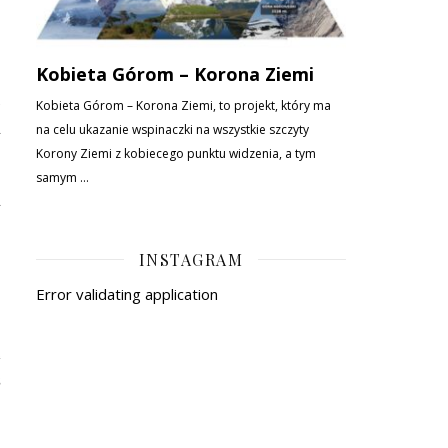
g
a
,
.
a
INSTAGRAM
Error validating application
e
z
a