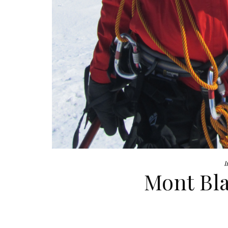
I
Mont Bl