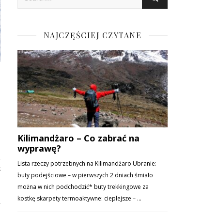
NAJCZĘŚCIEJ CZYTANE
i
z
h