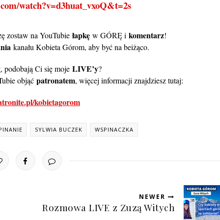
e.com/watch?v=d3huat_vxoQ&t=2s
łapkę
komentarz
oszę zostaw na YouTubie
w GÓRĘ i
!
nia
kanału Kobieta Górom, aby być na beiżąco.
g
LIVE’y
, podobają Ci się moje
?
patronatem
Tubie objąć
, więcej informacji znajdziesz tutaj:
patronite.pl/kobietagorom
PINANIE
SYLWIA BUCZEK
WSPINACZKA
NEWER
Rozmowa LIVE z Zuzą Witych